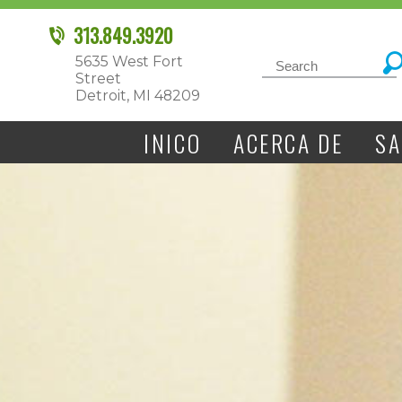
313.849.3920
5635 West Fort
Street
Detroit, MI 48209
INICO
ACERCA DE
S