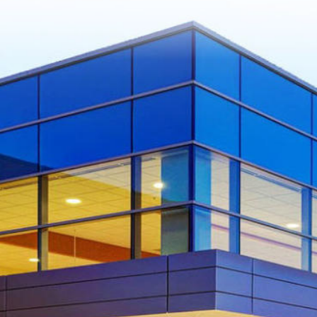
WE BELIEVE HEAL
IS A BASIC H