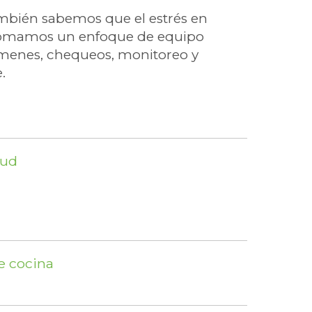
mbién sabemos que el estrés en
r tomamos un enfoque de equipo
ámenes, chequeos, monitoreo y
e.
lud
e cocina